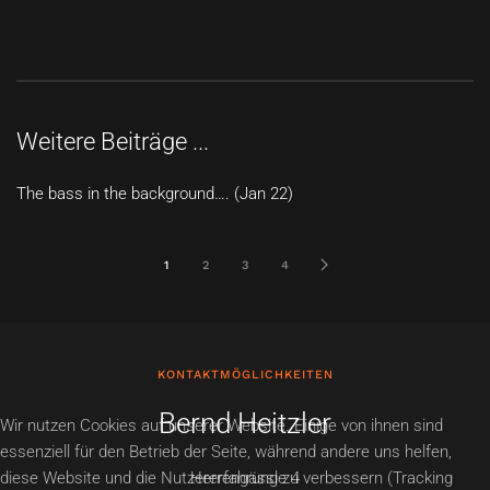
Weitere Beiträge ...
The bass in the background…. (Jan 22)
1
2
3
4
KONTAKTMÖGLICHKEITEN
Bernd Heitzler
Wir nutzen Cookies auf unserer Website. Einige von ihnen sind
essenziell für den Betrieb der Seite, während andere uns helfen,
diese Website und die Nutzererfahrung zu verbessern (Tracking
Herrengässle 4