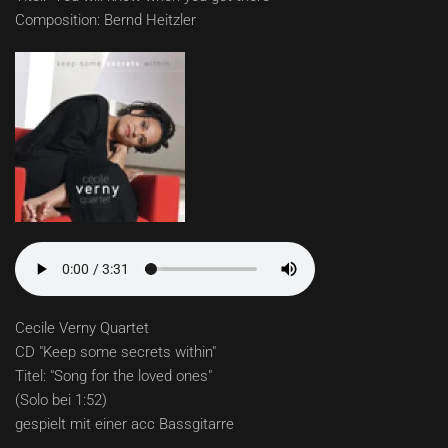
Composition: Bernd Heitzler
Cecile Verny Quartet
CD "Keep some secrets within"
Titel: "Song for the loved ones"
(Solo bei 1:52)
gespielt mit einer acc Bassgitarre