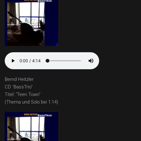
Bernd Heitzler
CD "BassTrio"
Titel: "Teen Town"
(Thema und Solo bei 1:14)