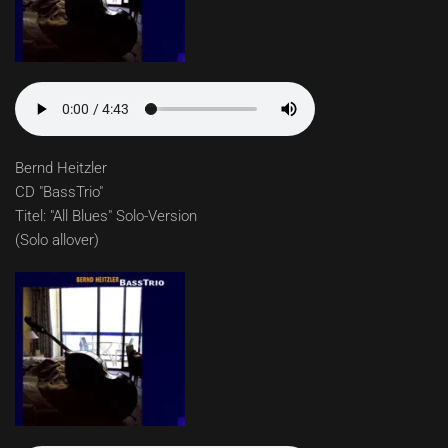
Bernd Heitzler
CD "BassTrio"
Titel: "All Blues" Solo-Version
(Solo allover)