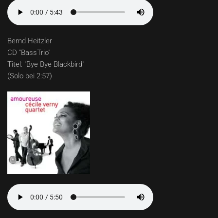
Bernd Heitzler
CD "BassTrio"
Titel: "Bye Bye Blackbird"
(Solo bei 2:57)