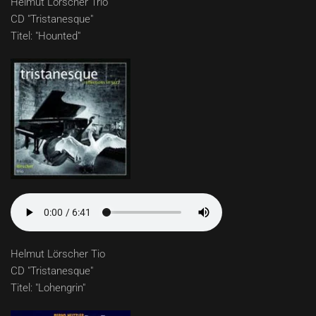
Helmut Lörscher Trio
CD "Tristanesque"
Titel: "Hounted"
Helmut Lörscher Tio
CD "Tristanesque"
Titel: "Lohengrin"