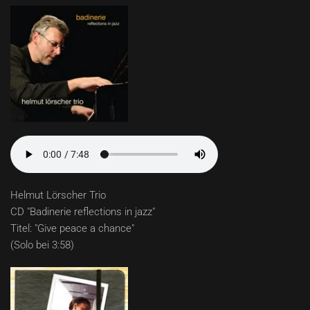
Helmut Lörscher Trio
CD "Badinerie reflections in jazz"
Titel: "Give peace a chance"
(Solo bei 3:58)