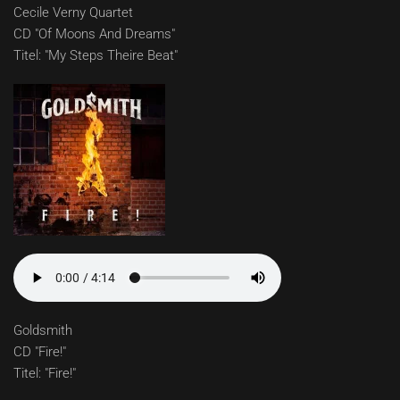
Cecile Verny Quartet
CD "Of Moons And Dreams"
Titel: "My Steps Theire Beat"
Goldsmith
CD "Fire!"
Titel: "Fire!"