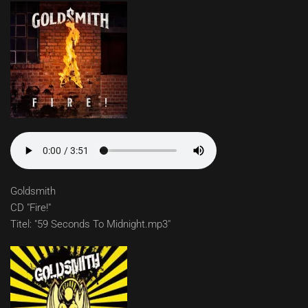
Goldsmith
CD "Fire!"
Titel: "59 Seconds To Midnight.mp3"