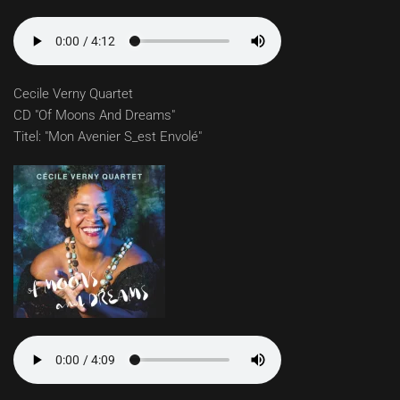
Cecile Verny Quartet
CD "Of Moons And Dreams"
Titel: "Mon Avenier S_est Envolé"