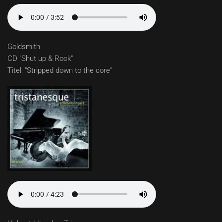
Goldsmith
CD "Shut up & Rock"
Titel: "Stripped down to the core"