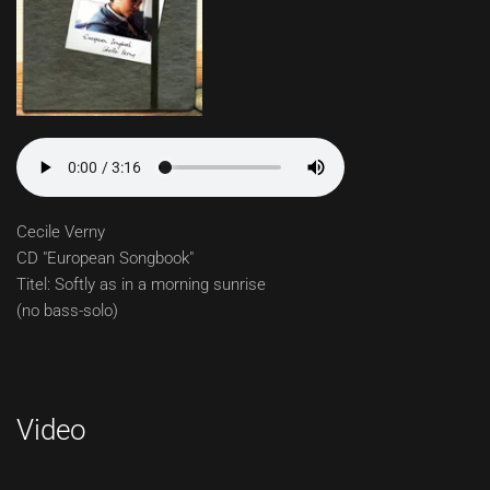
Cecile Verny
CD "European Songbook"
Titel: Softly as in a morning sunrise
(no bass-solo)
Video