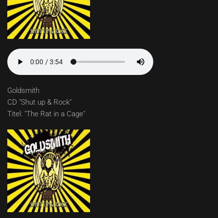
Goldsmith
CD "Shut up & Rock"
Titel: "The Rat in a Cage"