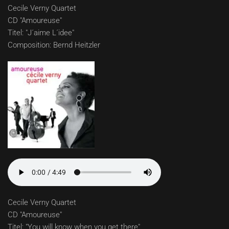
Cecile Verny Quartet
CD "Amoureuse"
Titel: "J´aime L´idee"
Composition: Bernd Heitzler
Cecile Verny Quartet
CD "Amoureuse"
Titel: "You will know when you get there"